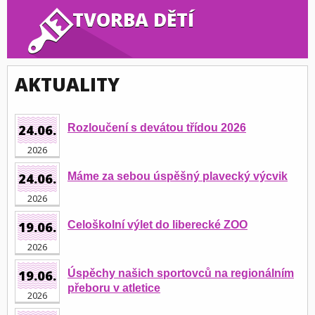
TVORBA DĚTÍ
AKTUALITY
24.06.
Rozloučení s devátou třídou 2026
2026
24.06.
Máme za sebou úspěšný plavecký výcvik
2026
19.06.
Celoškolní výlet do liberecké ZOO
2026
19.06.
Úspěchy našich sportovců na regionálním
přeboru v atletice
2026