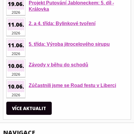
19.06.
Projekt Putování Jabloneckem: 5. díl -
Královka
2026
11.06.
2. a 4. třída: Bylinkové tvoření
2026
11.06.
5. třída: Výroba jitrocelového sirupu
2026
10.06.
Závody v běhu do schodů
2026
10.06.
Zúčastnili jsme se Road festu v Liberci
2026
VÍCE AKTUALIT
NAVIGACE