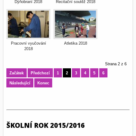
Dýňobraní 2018
Recitační soutěž 2018
Pracovní vyučování
Atletika 2018
2018
Strana 2 z 6
Začátek
Předchozí
1
2
3
4
5
6
Následující
Konec
ŠKOLNÍ ROK 2015/2016