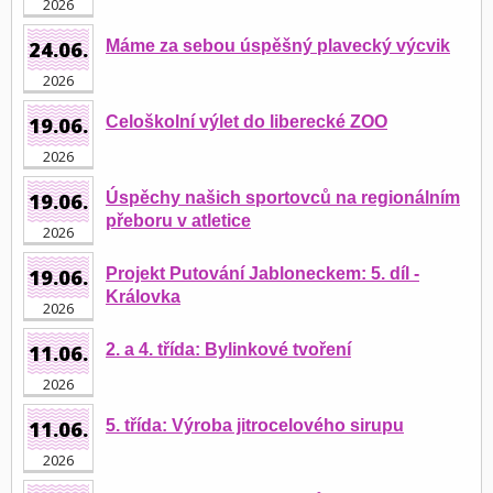
2026
24.06.
Máme za sebou úspěšný plavecký výcvik
2026
19.06.
Celoškolní výlet do liberecké ZOO
2026
19.06.
Úspěchy našich sportovců na regionálním
přeboru v atletice
2026
19.06.
Projekt Putování Jabloneckem: 5. díl -
Královka
2026
11.06.
2. a 4. třída: Bylinkové tvoření
2026
11.06.
5. třída: Výroba jitrocelového sirupu
2026